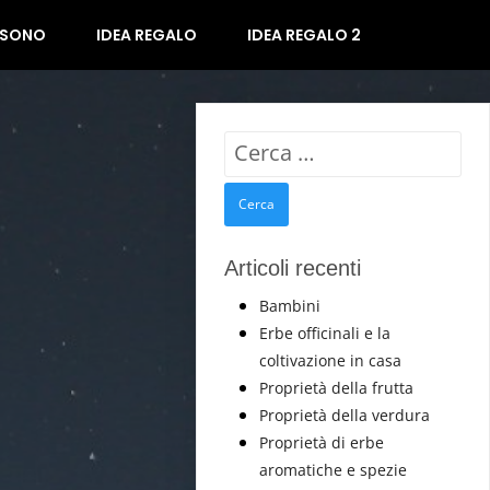
 SONO
IDEA REGALO
IDEA REGALO 2
Ricerca
per:
Articoli recenti
Bambini
Erbe officinali e la
coltivazione in casa
Proprietà della frutta
Proprietà della verdura
Proprietà di erbe
aromatiche e spezie