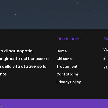
Quick Links
Ge
Vi
ro di naturopatia
Home
ggiungimento del benessere
in
Chi sono
 della vita attraverso la
Trattamenti
+3
nte.
Contattami
Privacy Policy
e