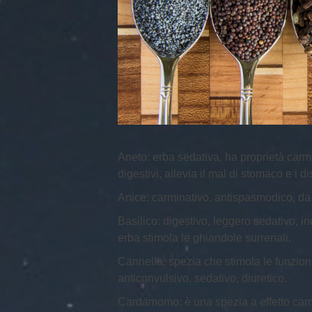
Aneto: erba sedativa, ha proprietà carmin
digestivi, allevia il mal di stomaco e i di
Anice: carminativo, antispasmodico, da s
Basilico: digestivo, leggero sedativo, in
erba stimola le ghiandole surrenali.
Cannella: spezia che stimola le funzioni 
anticonvulsivo, sedativo, diuretico.
Cardamomo: è una spezia a effetto carmi