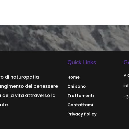
Quick Links
Ge
Vi
ro di naturopatia
Home
ggiungimento del benessere
in
Chi sono
 della vita attraverso la
Trattamenti
+3
nte.
Contattami
Privacy Policy