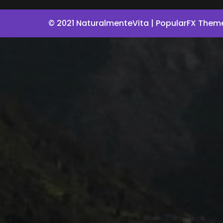
© 2021 NaturalmenteVita |
PopularFX Them