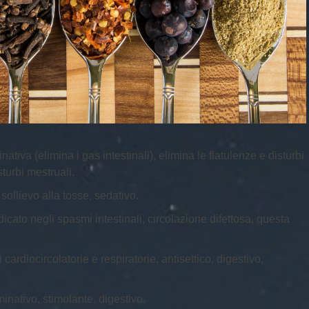
ativa (elimina i gas intestinali), elimina le flatulenze e disturbi
sturbi mestruali.
ollievo alla tosse, sedativo.
dicato negli spasmi intestinali, circolazione difettosa, questa
cardiocircolatorie e respiratorie, antisettico, digestivo,
nativo, stimolante, digestivo.