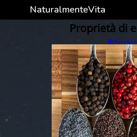
NaturalmenteVita
Proprietà di 
NaturVita