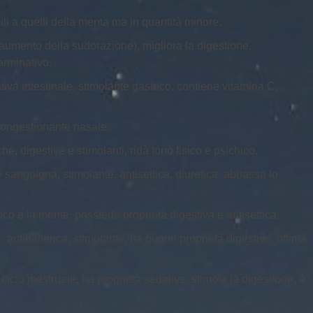
li a quelli della menta ma in quantità minore.
(aumento della sudorazione), migliora la digestione,
carminativo.
iva intestinale, stimolante gastrico, contiene vitamina C,
econgestionante nasale.
e, digestive e stimolanti, ridà tono fisico e psichico.
e sanguigna, stimolante, antisettica, diuretica, abbassa lo
ico e la mente, possiede proprietà digestiva e antisettica.
 antibatterica, stimolante, ha buone proprietà digestive, ottima
 ciclo mestruale, ha proprietà sedative, stimola la digestione, è