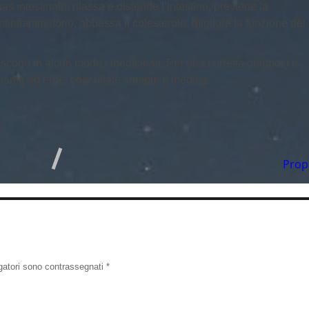
s intestinali), rilassa e distende l’intestino, previene la
infiammatorio, abbassa il colesterolo, migliora la funzione del
scono in alcun modo i medicinali. Per una corretta diagnosi e
 piante ed erbe, consultate sempre il medico.
Propr
igatori sono contrassegnati
*