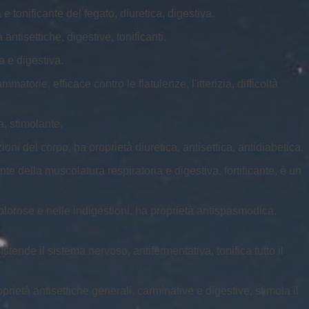
e tonificante del fegato, diuretica, digestiva.
antisettiche, digestive, tonificanti.
a e digestiva.
atorie, efficace contro le flatulenze, l'itterizia, difficoltà
a, stimolante.
ioni del corpo, ha proprietà diuretica, antisettica, antidiabetica.
te della muscolatura respiratoria e digestiva, fortificante, è un
olorose e nelle indigestioni, ha proprietà antispasmodica,
stende il sistema nervoso, antifermentativa, tonifica tutto il
ietà antisettiche generali, carminative e digestive, stimola il