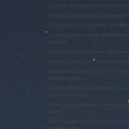
Cerfoglio: erba con proprietà depurativa 
Chiodi di garofano: spezia con proprietà 
Coriandolo: erba stimolante, carminativ
Curcuma: spezia dalle proprietà antinfiamm
mestruali.
Dragoncello: erba digestiva, carminativ
Ginepro: spezia che tonifica tutte le funz
Maggiorana: è un'erba ad effetto rilassan
efficace sedativo.
Melissa: erba utile nelle mestruazioni d
digestiva, calmante.
Menta: erba antispastica, carminativa, di
corpo.
Noce moscata: spezia che possiede propr
sistema nervoso.