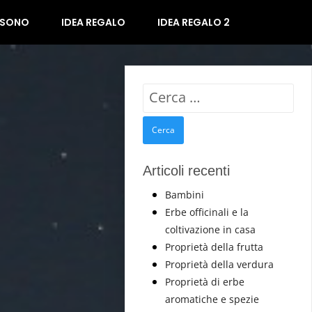
 SONO
IDEA REGALO
IDEA REGALO 2
Ricerca
per:
Articoli recenti
Bambini
Erbe officinali e la
coltivazione in casa
Proprietà della frutta
Proprietà della verdura
Proprietà di erbe
aromatiche e spezie