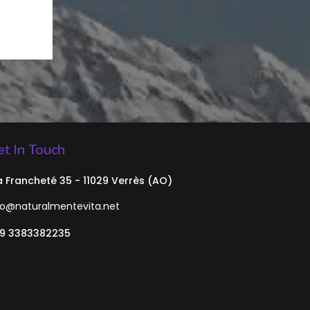
t In Touch
a Francheté 35 - 11029 Verrès (AO)
fo@naturalmentevita.net
9 3383382235