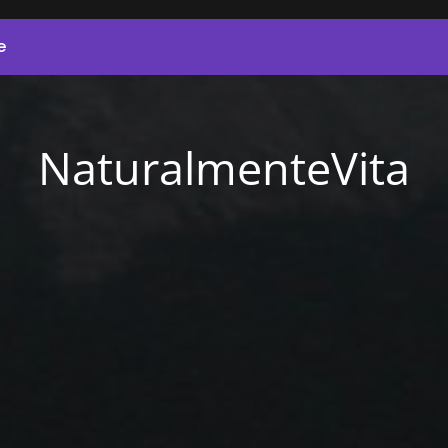
e
NaturalmenteVita