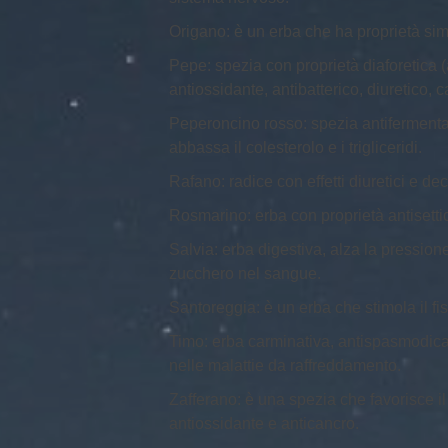
Origano: è un erba che ha proprietà simi
Pepe: spezia con proprietà diaforetica 
antiossidante, antibatterico, diuretico, 
Peperoncino rosso: spezia antifermentat
abbassa il colesterolo e i trigliceridi.
Rafano: radice con effetti diuretici e d
Rosmarino: erba con proprietà antisettich
Salvia: erba digestiva, alza la pression
zucchero nel sangue.
Santoreggia: è un erba che stimola il fis
Timo: erba carminativa, antispasmodica,
nelle malattie da raffreddamento.
Zafferano: è una spezia che favorisce il
antiossidante e anticancro.