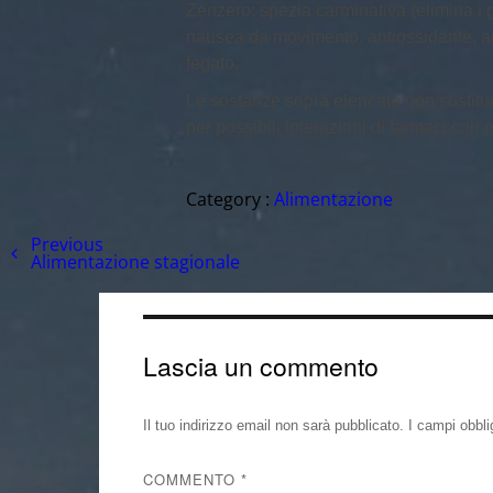
Zenzero: spezia carminativa (elimina i ga
nausea da movimento, antiossidante, ant
fegato.
Le sostanze sopra elencate non sostitui
per possibili interazioni di farmaci con
Category :
Alimentazione
Previous
Alimentazione stagionale
Lascia un commento
Il tuo indirizzo email non sarà pubblicato.
I campi obbl
COMMENTO
*