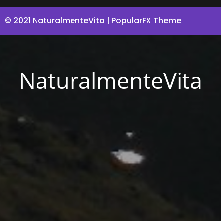
© 2021 NaturalmenteVita |
PopularFX Theme
NaturalmenteVita