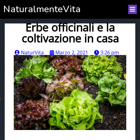
NaturalmenteVita
Erbe officinali e la
coltivazione in casa
NaturVita
Marzo 2, 2021
3:26 pm