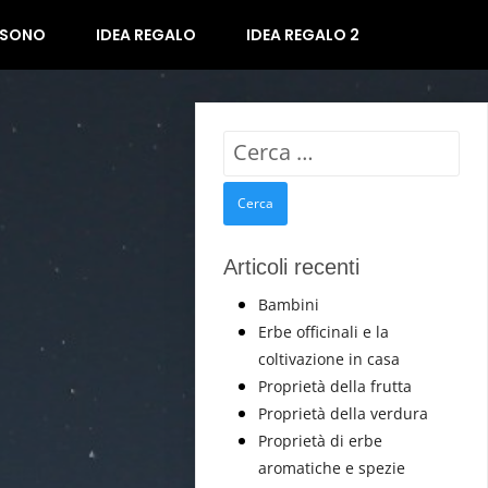
 SONO
IDEA REGALO
IDEA REGALO 2
Ricerca
per:
Articoli recenti
Bambini
Erbe officinali e la
coltivazione in casa
Proprietà della frutta
Proprietà della verdura
Proprietà di erbe
aromatiche e spezie