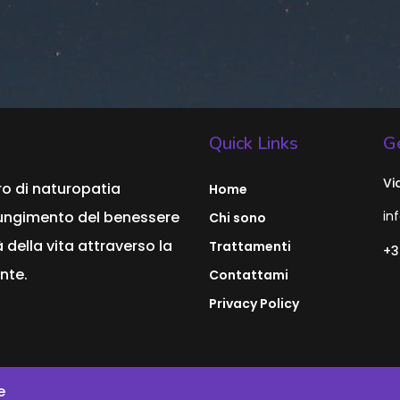
Quick Links
Ge
Vi
ro di naturopatia
Home
ggiungimento del benessere
in
Chi sono
 della vita attraverso la
Trattamenti
+3
nte.
Contattami
Privacy Policy
e